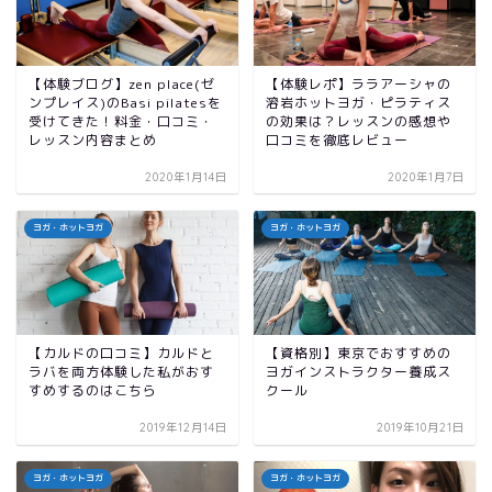
【体験ブログ】zen place(ゼ
【体験レポ】ララアーシャの
ンプレイス)のBasi pilatesを
溶岩ホットヨガ・ピラティス
受けてきた！料金・口コミ・
の効果は？レッスンの感想や
レッスン内容まとめ
口コミを徹底レビュー
2020年1月14日
2020年1月7日
ヨガ・ホットヨガ
ヨガ・ホットヨガ
【カルドの口コミ】カルドと
【資格別】東京でおすすめの
ラバを両方体験した私がおす
ヨガインストラクター養成ス
すめするのはこちら
クール
2019年12月14日
2019年10月21日
ヨガ・ホットヨガ
ヨガ・ホットヨガ