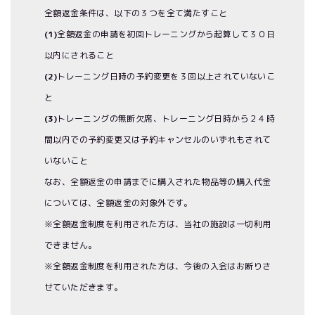
全額返金条件は、以下の３つを全て満たすこと
(1)
全額返金の申請を初回トレーニングから起算して３０日
以内にされること
(2)
トレーニング日時の予約変更を３回以上されていないこ
と
(3)
トレーニングの無断欠席、トレーニング日時から２４時
間以内での予約変更又は予約キャンセルのいずれもされて
いないこと
なお、全額返金の申請までに購入された物品等の購入代金
については、全額返金の対象外です。
※全額返金制度を利用された方は、当社の施設は一切利用
できません。
※全額返金制度を利用された方は、今後の入会はお断りさ
せていただきます。