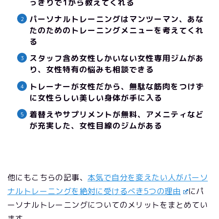
っきりで1から教えてくれる
パーソナルトレーニングはマンツーマン、あな
たのためのトレーニングメニューを考えてくれ
る
スタッフ含め女性しかいない女性専用ジムがあ
り、女性特有の悩みも相談できる
トレーナーが女性だから、無駄な筋肉をつけず
に女性らしい美しい身体が手に入る
着替えやサプリメントが無料、アメニティなど
が充実した、女性目線のジムがある
他にもこちらの記事、
本気で自分を変えたい人がパーソ
ナルトレーニングを絶対に受けるべき5つの理由
にパ
ーソナルトレーニングについてのメリットをまとめてい
ます