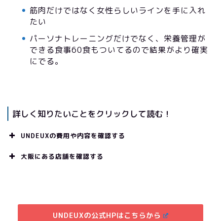
筋肉だけではなく女性らしいラインを手に入れ
たい
パーソナトレーニングだけでなく、
栄養管理が
できる食事60食もついてるので結果がより確実
にでる
。
詳しく知りたいことをクリックして読む！
UNDEUXの費用や内容を確認する
評価
★★★★
（4.5）
大阪にある店舗を確認する
入会金
30,000円
コース料金
196,000円
226,000円
UNDEUXの公式HPはこちらから
こちらから