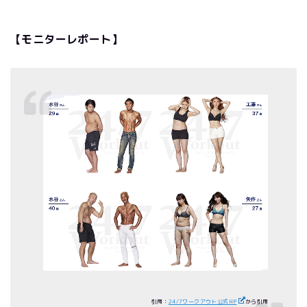
【モニターレポート】
引用：
24/7ワークアウト公式HP
から引用