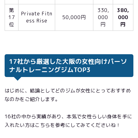
第
330,
380,
Private Fitn
17
50,000円
000
000
ess Rise
位
円
円
17社から厳選した大阪の女性向けパーソ
ナルトレーニングジムTOP3
はじめに、結論としてどのジムが女性にとっておすすめ
なのかをご紹介します。
16社の中から実績があり、本気で女性らしい身体を手に
入れたい方はこちらを参考にしてみてくださいね！