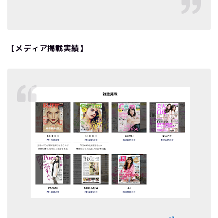
【メディア掲載実績】