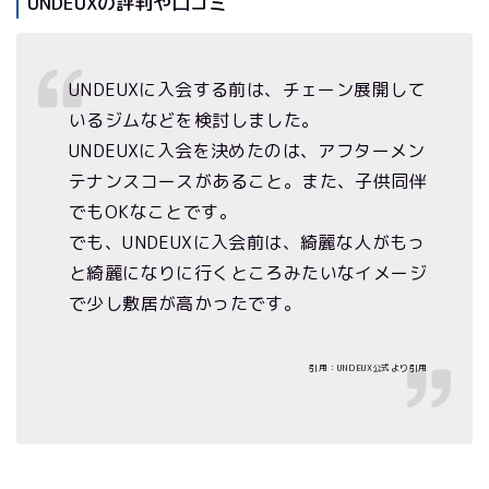
UNDEUXの評判や口コミ
UNDEUX
に入会する前は、チェーン展開して
いるジムなどを検討しました。
UNDEUX
に入会を決めたのは、アフターメン
テナンスコースがあること。また、子供同伴
でも
OK
なことです。
でも、
UNDEUX
に入会前は、綺麗な人がもっ
と綺麗になりに行くところみたいなイメージ
で少し敷居が高かったです。
引用：UNDEUX公式より引用