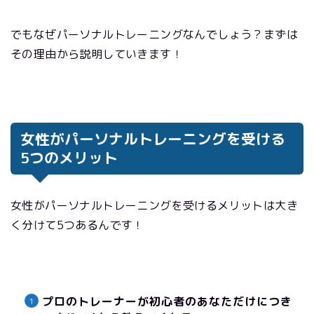
でもなぜパーソナルトレーニングなんでしょう？まずは
その理由から説明していきます！
女性がパーソナルトレーニングを受ける
5つのメリット
女性がパーソナルトレーニングを受けるメリットは大き
く分けて5つあるんです！
プロのトレーナーが初心者のあなただけにつき