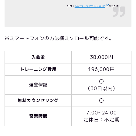
引用：
24/7ワークアウト公式HP
から引用
※スマートフォンの方は横スクロール可能です。
38,000円
入会金
196,000円
トレーニング費用
〇
返金保証
（30日以内）
〇
無料カウンセリング
7:00~24:00
営業時間
定休日：不定期